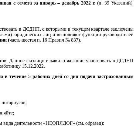
чиная с отчета за январь – декабрь 2022 г.
(п. 39 Указаний),
ствовать в ДСДНП, с которыми в текущем квартале заключены
телями) юридических лиц и выполняют функции руководителей
ии (
часть шестая п. 16 Правил № 837).
ентов. Данное физлицо изъявило желание участвовать в ДСДНП
аботнику 15.12.2022.
ана
в течение 5 рабочих дней со дня подачи застрахованным
 нотариусов;
лняйте;
ом вида деятельности «НЕОПЛДОГ» (см. образец):