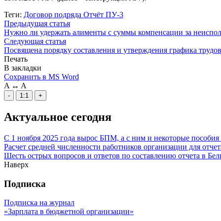
Теги:
Договор подряда
Отчёт ПУ-3
Предыдущая статья
Нужно ли удержать алименты с суммы компенсации за неиспо
Следующая статья
Посвящена порядку составления и утверждения графика трудов
Печать
В закладки
Сохранить в MS Word
A
↔
A
-
1:1
+
Актуальное сегодня
С 1 ноября 2025 года вырос БПМ, а с ним и некоторые пособи
Расчет средней численности работников организации для отчет
Шесть острых вопросов и ответов по составлению отчета в Белг
Наверх
Подписка
Подписка на журнал
«Зарплата в бюджетной организации»