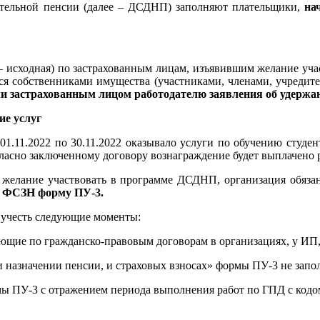
ительной пенсии (далее – ДСДНП) заполняют плательщики,
на
 исходная) по застрахованным лицам, изъявившим желание уча
тся собственниками имущества (участниками, членами, учреди
ачи застрахованным лицом работодателю заявления об удержан
ие услуг
01.11.2022 по 30.11.2022 оказывало услуги по обучению студ
гласно заключенному договору вознаграждение будет выплачено р
 желание участвовать в программе ДСДНП, организация обяз
в ФСЗН форму ПУ-3.
 учесть следующие моменты:
тающие по гражданско-правовым договорам в организациях, у ИП,
ри назначении пенсии, и страховых взносах» формы ПУ-3 не запо
рмы ПУ-3 с отражением периода выполнения работ по ГПД с код