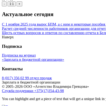
-
1:1
+
Актуальное сегодня
С 1 ноября 2025 года вырос БПМ, а с ним и некоторые пособи
Расчет средней численности работников организации для отчет
Шесть острых вопросов и ответов по составлению отчета в Белг
Наверх
Подписка
Подписка на журнал
«Зарплата в бюджетной организации»
Контакты
8 (017) 356 02 99 отдел продаж
Зарплата в бюджетной организации
© 2005–2026 ООО «Агентство Владимира Гревцова»
Служба поддержки +375(17)354-43-98
You can highlight and get a piece of text that will get a unique link in