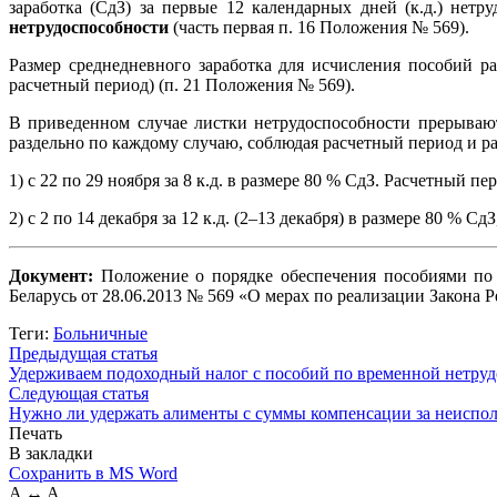
заработка (СдЗ) за первые 12 календарных дней (к.д.) нетр
нетрудоспособности
(часть первая п. 16 Положения № 569).
Размер среднедневного заработка для исчисления пособий р
расчетный период) (п. 21 Положения № 569).
В приведенном случае листки нетрудоспособности прерывают
раздельно по каждому случаю, соблюдая расчетный период и р
1) с 22 по 29 ноября за 8 к.д. в размере 80 % СдЗ. Расчетный пер
2) с 2 по 14 декабря за 12 к.д. (2–13 декабря) в размере 80 % Сд
Документ:
Положение о порядке обеспечения пособиями по 
Беларусь от 28.06.2013 № 569 «О мерах по реализации Закона
Теги:
Больничные
Предыдущая статья
Удерживаем подоходный налог с пособий по временной нетрудо
Следующая статья
Нужно ли удержать алименты с суммы компенсации за неиспо
Печать
В закладки
Сохранить в MS Word
A
↔
A