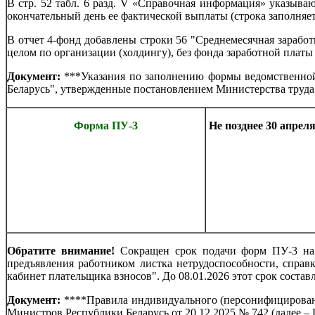
В стр. 52 табл. 6 разд. V «Справочная информация» указыва
окончательный день ее фактической выплаты (строка заполняет
В отчет 4-фонд добавлены строки 56 "Среднемесячная заработ
целом по организации (холдингу), без фонда заработной плат
Документ:
***Указания по заполнению формы ведомственной 
Беларусь", утвержденные постановлением Министерства труда 
Форма ПУ-3
Не позднее 30 апреля 
Обратите внимание!
Сокращен срок подачи форм ПУ-3 на 
предъявления работником листка нетрудоспособности, спра
кабинет плательщика взносов". До 08.01.2026 этот срок составл
Документ:
****Правила индивидуального (персонифицированн
Министров Республики Беларусь от 20.12.2025 № 742 (далее – 