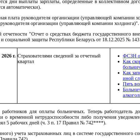
ются дни выплаты зарплаты, определенные в коллективном догов
ся автоматически).
ная плата руководителя организации (управляющей компании хо
ы руководителя организации (управляющей компании холдинга)".
отчетности "Отчет о средствах бюджета государственного вн
и социальной защиты Республики Беларусь от 18.12.2025 № 143 
2026 г.
Страхователями сведений за отчетный
ФСЗН о
квартал
Как ско
больни
Как зап
иной с
Пять во
Больнич
алкогол
работников для оплаты больничных. Теперь работодатель д
вки о временной нетрудоспособности либо получения уведом
ял 5 рабочих дней (ч. 3 п. 17 Правил № 742****).
ого) учета застрахованных лиц в системе государственного с
Правила 742).