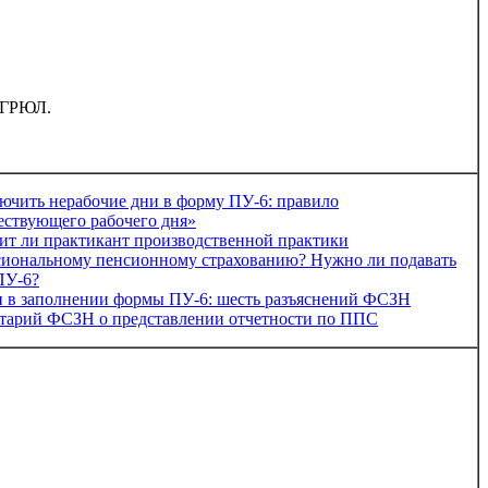
 ЕГРЮЛ.
ючить нерабочие дни в форму ПУ-6: правило
ствующего рабочего дня»
т ли практикант производственной практики
сиональному пенсионному страхованию? Нужно ли подавать
ПУ-6?
 в заполнении формы ПУ-6: шесть разъяснений ФСЗН
тарий ФСЗН о представлении отчетности по ППС