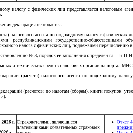
дному налогу с физических лиц представляется налоговым аге
.
ения декларация не подается.
счета) налогового агента по подоходному налогу с физических
иями, республиканскими государственно-общественными об
оходного налога с физических лиц, подлежащей перечислению в
становлению № 3, порядок ее заполнения определен гл. 1 и 11 
мных и технических средств налоговых органов на портал МНС
ларации (расчета) налогового агента по подоходному налог
еклараций (расчетов) по налогам (сборам), книги покупок, ут
3).
2026 г.
Страхователями, являющиеся
Отчет 4
плательщиками обязательных страховых
прежни
2026 -
взносов.
Отчет 4