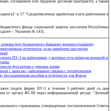
оре, соглашении или трудовом договоре (контракте), а также
лдинга)" и 57 "Среднемесячная заработная плата работников в
ебюджетного фонда социальной защиты населения Республики
(далее – Указания № 143).
 перерасчете больничного бывшему военнослужащему
рректировать отчетность, если ошибочно рассчитан
чный
олнить ПУ-3 на работников, у которых есть периоды военной и
лужбы
просов бухгалтера о донорах крови
ный с записью «заболевание связано с потреблением
я» без назначения пособия в отчетности для Фонда
олжен подать форму ПУ-3 в течение 3 рабочих дней со дня
ления от органа ФСЗН через информационный ресурс "Личный
оциального страхования, утвержденные постановлением Совета