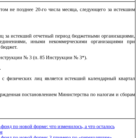
нтом не позднее 20-го числа месяца, следующего за истекшим
 лиц за истекший отчетный период бюджетными организациями,
ъединениями, иными некоммерческими организациями при
 бюджет.
Инструкции № 3 (п. 85 Инструкции № 3*).
.
у с физических лиц является истекший календарный квартал
вержденная постановлением Министерства по налогам и сборам
-фонд по новой форме: что изменилось, а что осталось
м
-фонд по новой форме: 3 примера по «переходящим»