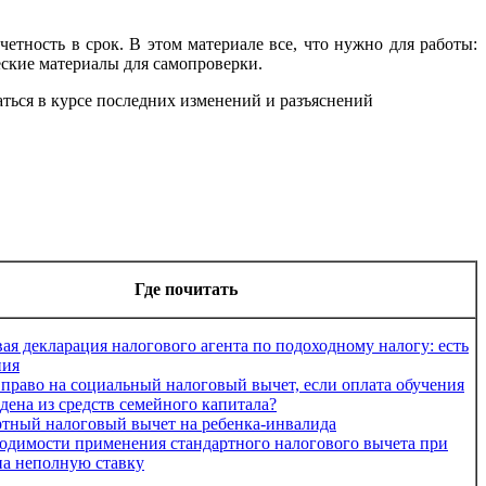
тчетность в срок. В этом материале все, что нужно для работы:
еские материалы для самопроверки.
ваться в курсе последних изменений и разъяснений
Где почитать
ая декларация налогового агента по подоходному налогу: есть
ния
 право на социальный налоговый вычет, если оплата обучения
дена из средств семейного капитала?
тный налоговый вычет на ребенка-инвалида
одимости применения стандартного налогового вычета при
на неполную ставку