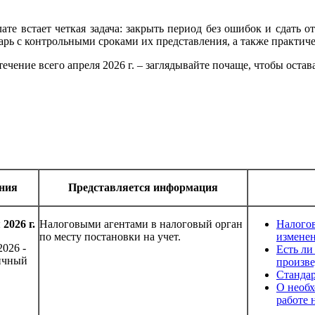
лате встает четкая задача: закрыть период без ошибок и сдать о
ндарь с контрольными сроками их представления, а также практич
течение всего апреля 2026 г. – заглядывайте почаще, чтобы оста
ния
Представляется информация
2026 г.
Налоговыми агентами в налоговый орган
Налогов
по месту постановки на учет.
измене
2026 -
Есть ли
ичный
произве
Стандар
О необх
работе 