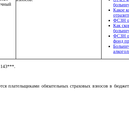
ичный
больни
Какое к
отразит
ФСЗН о
Как ско
больни
ФСЗН об
фонд пр
Больнич
алкогол
 143***.
яются плательщиками обязательных страховых взносов в бюдже