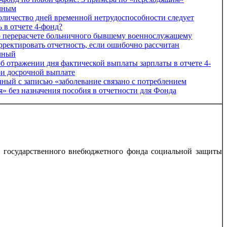
чным
оличество дней временной нетрудоспособности следует
ь в отчете 4-фонд?
 перерасчете больничного бывшему военнослужащему
рректировать отчетность, если ошибочно рассчитан
чный
 отражении дня фактической выплаты зарплаты в отчете 4-
и досрочной выплате
ный с записью «заболевание связано с потреблением
я» без назначения пособия в отчетности для Фонда
т государственного внебюджетного фонда социальной защиты