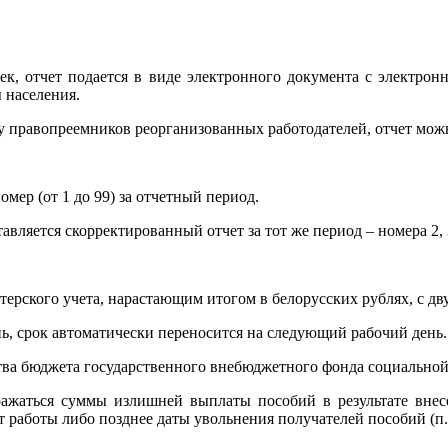
век, отчет подается в виде электронного документа с электр
 населения.
 у правопреемников реорганизованных работодателей, отчет можн
омер (от 1 до 99) за отчетный период.
ляется скорректированный отчет за тот же период – номера 2, 3
терского учета, нарастающим итогом в белорусских рублях, с дв
нь, срок автоматически переносится на следующий рабочий день.
редства бюджета государственного внебюджетного фонда социальн
отражаться суммы излишней выплаты пособий в результате вне
 работы либо позднее даты увольнения получателей пособий (п.