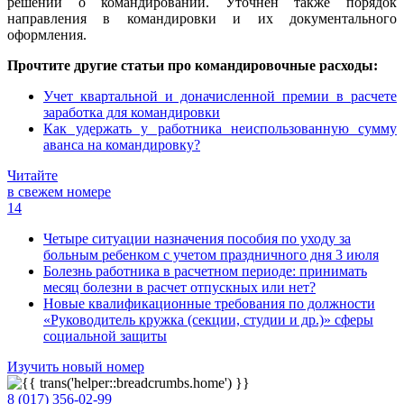
решений о командировании. Уточнен также порядок
направления в командировки и их документального
оформления.
Прочтите другие статьи про командировочные расходы:
Учет квартальной и доначисленной премии в расчете
заработка для командировки
Как удержать у работника неиспользованную сумму
аванса на командировку?
Читайте
в свежем номере
14
Четыре ситуации назначения пособия по уходу за
больным ребенком с учетом праздничного дня 3 июля
Болезнь работника в расчетном периоде: принимать
месяц болезни в расчет отпускных или нет?
Новые квалификационные требования по должности
«Руководитель кружка (секции, студии и др.)» сферы
социальной защиты
Изучить новый номер
8 (017) 356-02-99