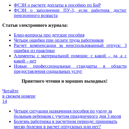
ФСЗН о расчете доплаты к пособию по БиР
ФСЗН о заполнении ПУ-3, если работник достиг
пенсионного возраста
Статьи электронного журнала:
Блиц-вопросы про детские пособия
Четыре ошибки при оплате труда работников
Расчет компенсации за неиспользованный отпуск: 3
ошибки из практики
Алименты с материальной помощи: с какой – да, а с
какой – нет
Новые профессиональные стандарты в области
предоставления социальных услуг
Приятного чтения и хороших выходных!
Читайте
в свежем номере
14
Четыре ситуации назначения пособия по уходу за
больным ребенком с учетом праздничного дня 3 июля
Болезнь работника в расчетном периоде: принимать
месяц болезни в расчет отпускных или нет?