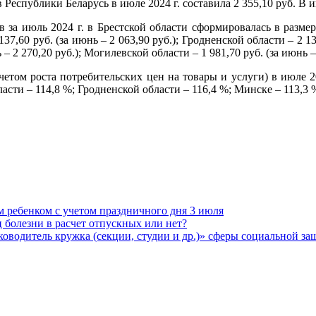
еспублики Беларусь в июле 2024 г. составила 2 355,10 руб. В ию
за июль 2024 г. в Брестской области сформировалась в размере 
137,60 руб. (за июнь – 2 063,90 руб.); Гродненской области – 2 136
– 2 270,20 руб.); Могилевской области – 1 981,70 руб. (за июнь – 
учетом роста потребительских цен на товары и услуги) в июле 2
ласти – 114,8 %; Гродненской области – 116,4 %; Минске – 113,3
м ребенком с учетом праздничного дня 3 июля
 болезни в расчет отпускных или нет?
водитель кружка (секции, студии и др.)» сферы социальной з