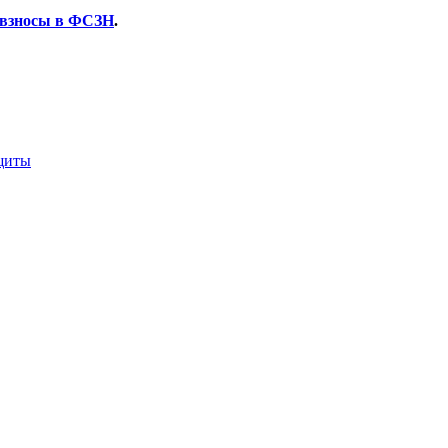
е взносы в ФСЗН
.
ащиты