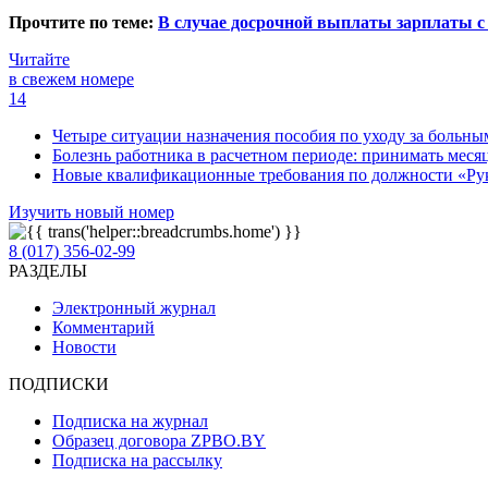
Прочтите по теме:
В случае досрочной выплаты зарплаты с
Читайте
в свежем номере
14
Четыре ситуации назначения пособия по уходу за больны
Болезнь работника в расчетном периоде: принимать месяц
Новые квалификационные требования по должности «Руко
Изучить новый номер
8 (017) 356-02-99
РАЗДЕЛЫ
Электронный журнал
Комментарий
Новости
ПОДПИСКИ
Подписка на журнал
Образец договора ZPBO.BY
Подписка на рассылку