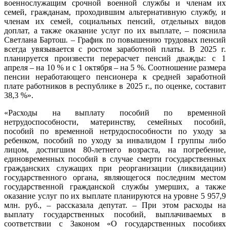
военнослужащим срочной военной службы и членам их
семей, гражданам, проходившим альтернативную службу, и
членам их семей, социальных пенсий, отдельных видов
доплат, а также оказание услуг по их выплате, – пояснила
Светлана Бартош. – График по повышению трудовых пенсий
всегда увязывается с ростом заработной платы. В 2025 г.
планируется произвести перерасчет пенсий дважды: с 1
апреля – на 10 % и с 1 октября – на 5 %. Соотношение размера
пенсии неработающего пенсионера к средней заработной
плате работников в республике в 2025 г., по оценке, составит
38,3 %».
«Расходы на выплату пособий по временной
нетрудоспособности, материнству, семейных пособий,
пособий по временной нетрудоспособности по уходу за
ребенком, пособий по уходу за инвалидом I группы либо
лицом, достигшим 80-летнего возраста, на погребение,
единовременных пособий в случае смерти государственных
гражданских служащих при реорганизации (ликвидации)
государственного органа, являющегося последним местом
государственной гражданской службы умерших, а также
оказание услуг по их выплате планируются на уровне 5 957,9
млн. руб., – рассказала депутат. – При этом расходы на
выплату государственных пособий, выплачиваемых в
соответствии с Законом «О государственных пособиях