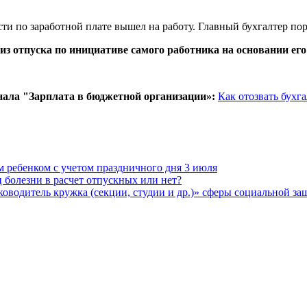
сти по заработной плате вышел на работу. Главный бухгалтер пор
з отпуска по инициативе самого работника на основании его
нала "Зарплата в бюджетной организации»:
Как отозвать бухга
м ребенком с учетом праздничного дня 3 июля
 болезни в расчет отпускных или нет?
водитель кружка (секции, студии и др.)» сферы социальной з