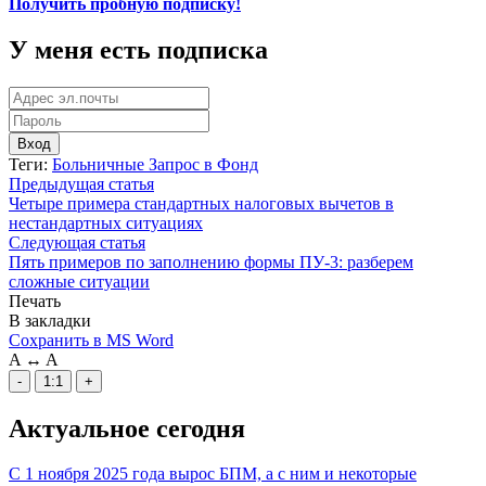
Получить пробную подписку!
У меня есть подписка
Вход
Теги:
Больничные
Запрос в Фонд
Предыдущая статья
Четыре примера стандартных налоговых вычетов в
нестандартных ситуациях
Следующая статья
Пять примеров по заполнению формы ПУ-3: разберем
сложные ситуации
Печать
В закладки
Сохранить в MS Word
A
↔
A
-
1:1
+
Актуальное сегодня
С 1 ноября 2025 года вырос БПМ, а с ним и некоторые