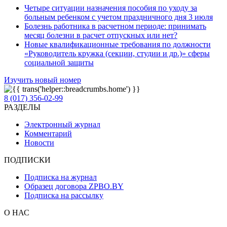
Четыре ситуации назначения пособия по уходу за
больным ребенком с учетом праздничного дня 3 июля
Болезнь работника в расчетном периоде: принимать
месяц болезни в расчет отпускных или нет?
Новые квалификационные требования по должности
«Руководитель кружка (секции, студии и др.)» сферы
социальной защиты
Изучить новый номер
8 (017) 356-02-99
РАЗДЕЛЫ
Электронный журнал
Комментарий
Новости
ПОДПИСКИ
Подписка на журнал
Образец договора ZPBO.BY
Подписка на рассылку
О НАС