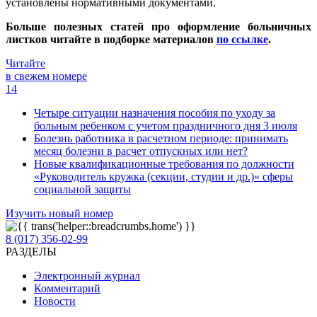
установлены нормативными документами.
Больше полезных статей про о
формление больничных
листков читайте в подборке материалов
по ссылке
.
Читайте
в свежем номере
14
Четыре ситуации назначения пособия по уходу за
больным ребенком с учетом праздничного дня 3 июля
Болезнь работника в расчетном периоде: принимать
месяц болезни в расчет отпускных или нет?
Новые квалификационные требования по должности
«Руководитель кружка (секции, студии и др.)» сферы
социальной защиты
Изучить новый номер
8 (017) 356-02-99
РАЗДЕЛЫ
Электронный журнал
Комментарий
Новости