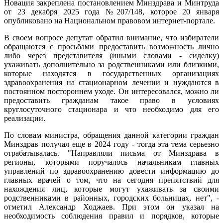
Новация закреплена постановлением Минздрава и Минтруда
от 23 декабря 2025 года №207/148, которое 20 января
опубликовано на Национальном правовом интернет-портале.
В своем вопросе депутат обратил внимание, что избиратели
обращаются с просьбами предоставить возможность лично
либо через представителя (иными словами - сиделку)
ухаживать дополнительно за родственниками или близкими,
которые находятся в государственных организациях
здравоохранения на стационарном лечении и нуждаются в
постоянном постороннем уходе. Он интересовался, можно ли
предоставить гражданам такое право в условиях
круглосуточного стационара и что необходимо для его
реализации.
По словам министра, обращения данной категории граждан
Минздрав получал еще в 2024 году - тогда эта тема серьезно
отрабатывалась. "Направляли письма от Минздрава в
регионы, которыми поручалось начальникам главных
управлений по здравоохранению довести информацию до
главных врачей о том, что на сегодня препятствий для
нахождения лиц, которые могут ухаживать за своими
родственниками в районных, городских больницах, нет", -
отметил Александр Ходжаев. При этом он указал на
необходимость соблюдения правил и порядков, которые