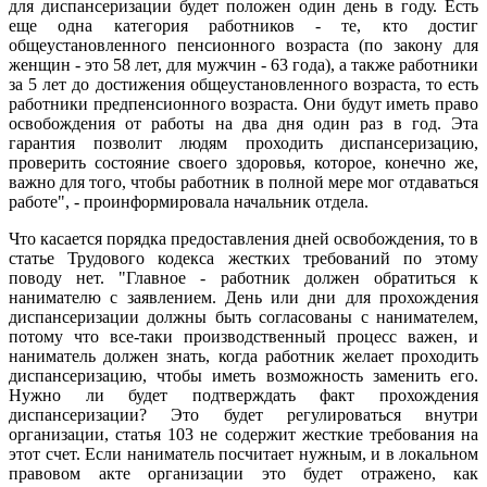
для диспансеризации будет положен один день в году. Есть
еще одна категория работников - те, кто достиг
общеустановленного пенсионного возраста (по закону для
женщин - это 58 лет, для мужчин - 63 года), а также работники
за 5 лет до достижения общеустановленного возраста, то есть
работники предпенсионного возраста. Они будут иметь право
освобождения от работы на два дня один раз в год. Эта
гарантия позволит людям проходить диспансеризацию,
проверить состояние своего здоровья, которое, конечно же,
важно для того, чтобы работник в полной мере мог отдаваться
работе", - проинформировала начальник отдела.
Что касается порядка предоставления дней освобождения, то в
статье Трудового кодекса жестких требований по этому
поводу нет. "Главное - работник должен обратиться к
нанимателю с заявлением. День или дни для прохождения
диспансеризации должны быть согласованы с нанимателем,
потому что все-таки производственный процесс важен, и
наниматель должен знать, когда работник желает проходить
диспансеризацию, чтобы иметь возможность заменить его.
Нужно ли будет подтверждать факт прохождения
диспансеризации? Это будет регулироваться внутри
организации, статья 103 не содержит жесткие требования на
этот счет. Если наниматель посчитает нужным, и в локальном
правовом акте организации это будет отражено, как