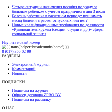
Четыре ситуации назначения пособия по уходу за
больным ребенком с учетом праздничного дня 3 июля
Болезнь работника в расчетном периоде: принимать
месяц болезни в расчет отпускных или нет?
Новые квалификационные требования по должности
«Руководитель кружка (секции, студии и др.)» сферы
социальной защиты
Изучить новый номер
8 (017) 356-02-99
РАЗДЕЛЫ
Электронный журнал
Комментарий
Новости
ПОДПИСКИ
Подписка на журнал
Образец договора ZPBO.BY
Подписка на рассылку
О НАС