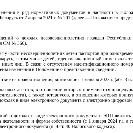
енения в ряд нормативных документов в частности в Полож
ларусь от 7 апреля 2021 г. № 201 (далее — Положение о предст
едений о доходах несовершеннолетних граждан Республики 
ия СМ № 366).
ия у части несовершеннолетних детей паспортов при одновреме
арусь, в том числе детей, идентификационный номер являетс
иных лиц. В связи с отсутствием идентификационного номера
сены изменения в Положение о представлении сведений.
вие на правоотношения, возникшие с 1 января 2023 г. (абз. 3 п
алоговых агентов, в отношении которых применяются процедуры
еятельности), а также нотариусов, в отношении которых приня
о доходах в виде электронного документа с электронно-цифрово
ний о доходах в виде электронного документа с ЭЦП явилось
ида деятельности и формы собственности (с 1 января 2024 г.), а
ектронного документа (п. 4 ст. 40 Налогового кодекса).