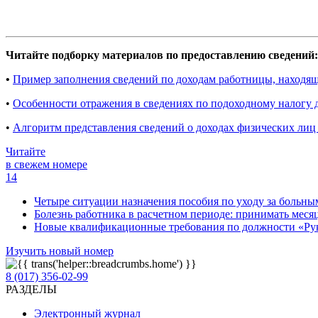
Читайте подборку материалов по предоставлению сведений:
•
Пример заполнения сведений по доходам работницы, находяще
•
Особенности отражения в сведениях по подоходному налогу
•
Алгоритм представления сведений о доходах физических лиц
Читайте
в свежем номере
14
Четыре ситуации назначения пособия по уходу за больны
Болезнь работника в расчетном периоде: принимать месяц
Новые квалификационные требования по должности «Руко
Изучить новый номер
8 (017) 356-02-99
РАЗДЕЛЫ
Электронный журнал