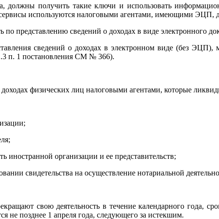
а, должны получить такие ключи и использовать информацио
е сервисы используются налоговыми агентами, имеющими ЭЦП, д
сть по представлению сведений о доходах в виде электронного 
тавления сведений о доходах в электронном виде (без ЭЦП), 
1.3 п. 1 постановления СМ № 366).
о доходах физических лиц налоговыми агентами, которые ликвид
изации;
еля;
ь иностранной организации и ее представительств;
овании свидетельства на осуществление нотариальной деятельно
екращают свою деятельность в течение календарного года, срок
ся не позднее 1 апреля года, следующего за истекшим.