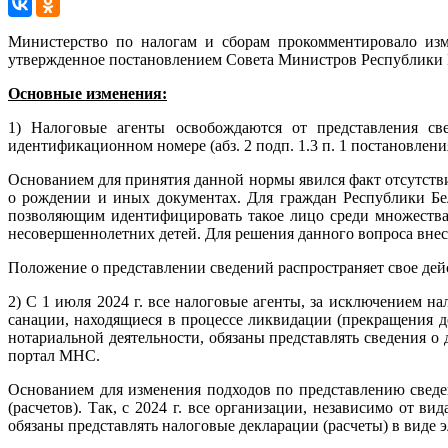
Министерство по налогам и сборам прокомментировало изм
утвержденное постановлением Совета Министров Республики Бе
Основные изменения:
1) Налоговые агенты освобождаются от представления св
идентификационном номере (абз. 2 подп. 1.3 п. 1 постановлен
Основанием для принятия данной нормы явился факт отсутств
о рождении и иных документах. Для граждан Республики Бел
позволяющим идентифицировать такое лицо среди множества 
несовершеннолетних детей. Для решения данного вопроса вне
Положение о представлении сведений распространяет свое дейст
2) С 1 июля 2024 г. все налоговые агенты, за исключением н
санации, находящиеся в процессе ликвидации (прекращения д
нотариальной деятельности, обязаны представлять сведения 
портал МНС.
Основанием для изменения подходов по представлению сведе
(расчетов). Так, с 2024 г. все организации, независимо от в
обязаны представлять налоговые декларации (расчеты) в виде эл