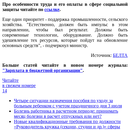
Про особенности труда и его оплаты в сфере социальной
защиты читайте по
ссылке
.
Еще один приоритет - поддержка промышленности, сельского
хозяйства. "Естественно, должен быть импульс в этом
направлении, чтобы был результат. Должны быть
современные технологии, оборудование. Должно быть
удешевление тех ресурсов, которые пойдут на обновление
основных средств", - подчеркнул министр.
Источник:
БЕЛТА
Больше статей читайте в новом номере журнала:
"Зарплата в бюджетной организации"
.
Читайте
в свежем номере
14
Четыре ситуации назначения пособия по уходу за
больным ребенком с учетом праздничного дня 3 июля
Болезнь работника в расчетном периоде: принимать
месяц болезни в расчет отпускных или нет?
Новые квалификационные требования по должности
«Руководитель кружка (секции, студии и др.)» сферы