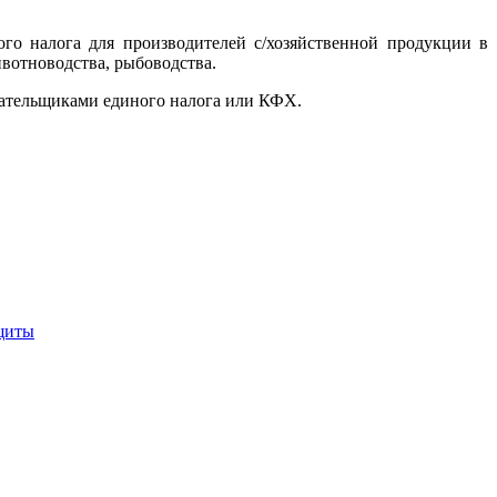
го налога для производителей с/хозяйственной продукции в
вотноводства, рыбоводства.
лательщиками единого налога или КФХ.
ащиты