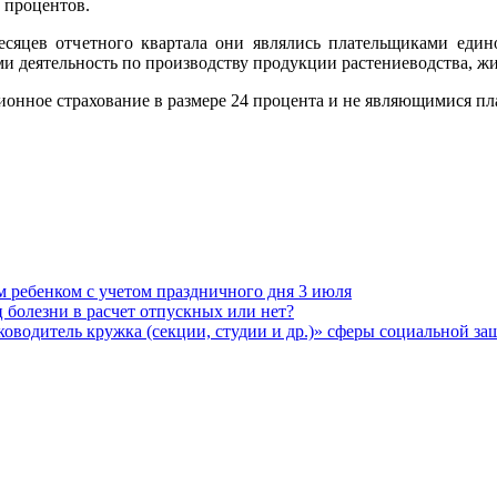
 процентов.
есяцев отчетного квартала они являлись плательщиками едино
и деятельность по производству продукции растениеводства, жи
ионное страхование в размере 24 процента и не являющимися п
м ребенком с учетом праздничного дня 3 июля
 болезни в расчет отпускных или нет?
водитель кружка (секции, студии и др.)» сферы социальной з