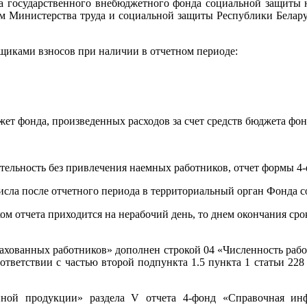
 государственного внебюджетного фонда социальной защиты на
м Министерства труда и социальной защиты Республики Беларус
щиками взносов при наличии в отчетном периоде:
т фонда, произведенных расходов за счет средств бюджета фонд
льность без привлечения наемных работников, отчет формы 4-
числа после отчетного периода в территориальный орган Фонда с
ом отчета приходится на нерабочий день, то днем окончания сро
рахованных работников» дополнен строкой 04 «Численность раб
оответствии с частью второй подпункта 1.5 пункта 1 статьи 228
нной продукции» раздела V отчета 4-фонд «Справочная инф