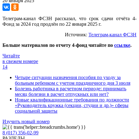
20 января 2025
Телеграм-канал ФСЗН рассказал, что срок сдачи отчёта 4-
Фонд за 2024 год продлён по 22 января 2025 г.
Источник:
Телеграм-канал ФСЗН
Больше материалов по отчету 4-фонд читайте по
ссылке
.
Читайте
в свежем номере
14
Четыре ситуации назначения пособия по уходу за
больным ребенком с учетом праздничного дня 3 июля
Болезнь работника в расчетном периоде: принимать
месяц болезни в расчет отпускных или нет?
Новые квалификационные требования по должности
«Руководитель кружка (секции, студии и др.)» сферы
социальной защиты
Изучить новый номер
8 (017) 356-02-99
РАЗДЕЛЫ