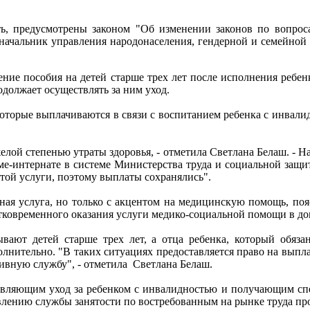
ь, предусмотрены законом "Об изменении законов по вопрос
ам начальник управления народонаселения, гендерной и семейно
чение пособия на детей старше трех лет после исполнения ребе
одолжает осуществлять за ним уход.
которые выплачиваются в связи с воспитанием ребенка с инвали
желой степенью утраты здоровья, - отметила Светлана Белаш. - Н
е-интернате в системе Министерства труда и социальной защиты
этой услуги, поэтому выплаты сохранялись".
ная услуга, но только с акцентом на медицинскую помощь, поя
атковременного оказания услуги медико-социальной помощи в до
ают детей старше трех лет, а отца ребенка, который обяза
олнительно. "В таких ситуациях предоставляется право на выпл
тивную службу", - отметила Светлана Белаш.
твляющим уход за ребенком с инвалидностью и получающим спец
влению службы занятости по востребованным на рынке труда пр