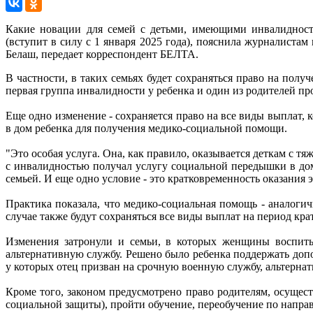
Какие новации для семей с детьми, имеющими инвалидност
(вступит в силу с 1 января 2025 года), пояснила журналист
Белаш, передает корреспондент БЕЛТА.
В частности, в таких семьях будет сохраняться право на полу
первая группа инвалидности у ребенка и один из родителей пр
Еще одно изменение - сохраняется право на все виды выплат, 
в дом ребенка для получения медико-социальной помощи.
"Это особая услуга. Она, как правило, оказывается деткам с тя
с инвалидностью получал услугу социальной передышки в дом
семьей. И еще одно условие - это кратковременность оказания 
Практика показала, что медико-социальная помощь - аналогич
случае также будут сохраняться все виды выплат на период кр
Изменения затронули и семьи, в которых женщины воспитыв
альтернативную службу. Решено было ребенка поддержать доп
у которых отец призван на срочную военную службу, альтерна
Кроме того, законом предусмотрено право родителям, осущес
социальной защиты), пройти обучение, переобучение по напра