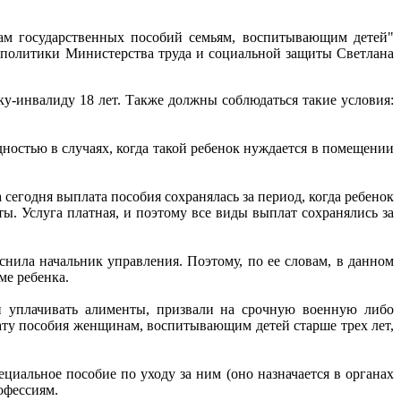
ам государственных пособий семьям, воспитывающим детей"
й политики Министерства труда и социальной защиты Светлана
нку-инвалиду 18 лет. Также должны соблюдаться такие условия:
дностью в случаях, когда такой ребенок нуждается в помещении
а сегодня выплата пособия сохранялась за период, когда ребенок
. Услуга платная, и поэтому все виды выплат сохранялись за
снила начальник управления. Поэтому, по ее словам, в данном
ме ребенка.
н уплачивать алименты, призвали на срочную военную либо
ату пособия женщинам, воспитывающим детей старше трех лет,
иальное пособие по уходу за ним (оно назначается в органах
офессиям.