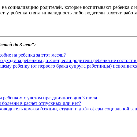
а на социализацию родителей, которые воспитывают ребенка с 
ет у ребенка снята инвалидность либо родители захотят работа
детей до 3 лет":
собие на ребенка за этот месяц?
уходу за ребенком до 3 лет, если родители ребенка не состоят в
шему ребенку (от первого брака супруга работницы) исполнится
м ребенком с учетом праздничного дня 3 июля
 болезни в расчет отпускных или нет?
водитель кружка (секции, студии и др.)» сферы социальной з