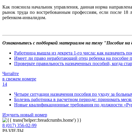
Как пояснила начальник управления, данная норма направлен
рынок труда по востребованным профессиям, если после 18 л
ребенком-инвалидом.
Ознакомьтесь с подборкой материалов на тему "Пособие на 
Работница вышла из декрета 1-го числа: как назначить по
Имеет ли право неработающий отец ребенка на пособие по 
Проверьте правильность назначенных пособий, когда стар
Читайте
в свежем номере
14
Четыре ситуации назначения пособия по уходу за больны
Болезнь работника в расчетном периоде: принимать месяц
Новые квалификационные требования по должности «Руко
Изучить новый номер
8 (017) 356-02-99
РАЗДЕЛЫ