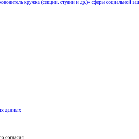
водитель кружка (секции, студии и др.)» сферы социальной з
ых данных
о согласия