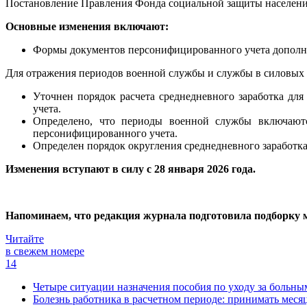
Постановление Правления Фонда социальной защиты населени
Основные изменения включают:
Формы документов персонифицированного учета дополне
Для отражения периодов военной службы и службы в силовых с
Уточнен порядок расчета среднедневного заработка дл
учета.
Определено, что периоды военной службы включаютс
персонифицированного учета.
Определен порядок округления среднедневного заработка
Изменения вступают в силу с 28 января 2026 года.
Напоминаем, что редакция журнала подготовила подборку м
Читайте
в свежем номере
14
Четыре ситуации назначения пособия по уходу за больны
Болезнь работника в расчетном периоде: принимать месяц