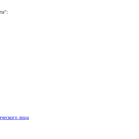
та":
ического лица