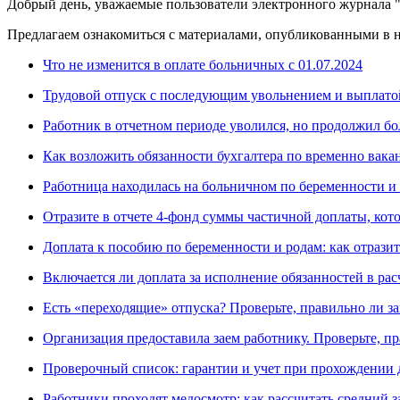
Добрый день, уважаемые пользователи электронного журнала 
Предлагаем ознакомиться с материалами, опубликованными в н
Что не изменится в оплате больничных с 01.07.2024
Трудовой отпуск с последующим увольнением и выплат
Работник в отчетном периоде уволился, но продолжил бо
Как возложить обязанности бухгалтера по временно вак
Работница находилась на больничном по беременности и р
Отразите в отчете 4-фонд суммы частичной доплаты, кото
Доплата к пособию по беременности и родам: как отразит
Включается ли доплата за исполнение обязанностей в ра
Есть «переходящие» отпуска? Проверьте, правильно ли за
Организация предоставила заем работнику. Проверьте, п
Проверочный список: гарантии и учет при прохождении
Работники проходят медосмотр: как рассчитать средний з