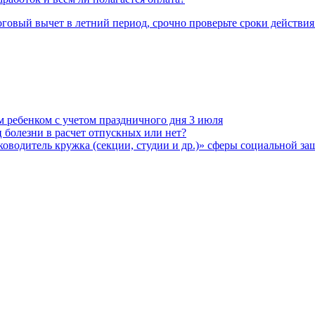
говый вычет в летний период, срочно проверьте сроки действия
м ребенком с учетом праздничного дня 3 июля
 болезни в расчет отпускных или нет?
водитель кружка (секции, студии и др.)» сферы социальной з