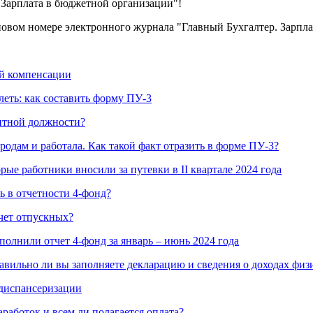
"Зарплата в бюджетной организации"!
овом номере электронного журнала "Главный Бухгалтер. Зарпла
ой компенсации
леть: как составить форму ПУ-3
антной должности?
одам и работала. Как такой факт отразить в форме ПУ-3?
рые работники вносили за путевки в II квартале 2024 года
ь в отчетности 4-фонд?
счет отпускных?
полнили отчет 4-фонд за январь – июнь 2024 года
равильно ли вы заполняете декларацию и сведения о доходах физ
 диспансеризации
аработок и всем ли полагается оплата?