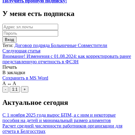
Получить пробную подписку!
У меня есть подписка
Вход
Теги:
Договор подряда
Больничные
Совместители
Следующая статья
Внимание! Изменения с 01.08.2024: как корректировать ранее
представленную отчетность в ФСЗН
Печать
В закладки
Сохранить в MS Word
A
↔
A
-
1:1
+
Актуальное сегодня
С 1 ноября 2025 года вырос БПМ, а с ним и некоторые
пособия на детей и минимальный размер алиментов
Расчет средней численности работников организации для
отчета в Белгосстрах