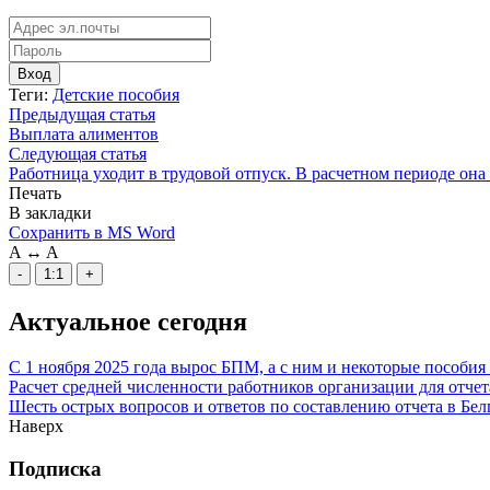
Вход
Теги:
Детские пособия
Предыдущая статья
Выплата алиментов
Следующая статья
Работница уходит в трудовой отпуск. В расчетном периоде она
Печать
В закладки
Сохранить в MS Word
A
↔
A
-
1:1
+
Актуальное сегодня
С 1 ноября 2025 года вырос БПМ, а с ним и некоторые пособи
Расчет средней численности работников организации для отчет
Шесть острых вопросов и ответов по составлению отчета в Белг
Наверх
Подписка